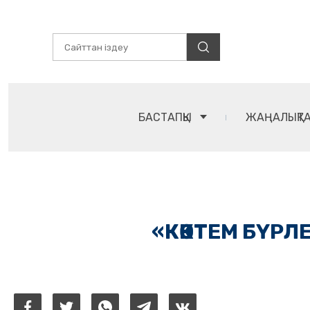
БАСТАПҚЫ
ЖАҢАЛЫҚТ
«КӨКТЕМ БҮР