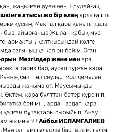
йтқан, жаңылған әуенінен. Ерудей-ақ,
шкімге қатысы жоқ бір өлең
Қарлығашты
 ерке құсым, Мақпал қара қанаты дала
рғанбыз, айырғанша Жылан қабық мұз
інге. Қармақтың қалтқысындай көлге
намда сағынышқа көп ән бейім. Оған
-орын
Мезгілдер жене мен
Қара
рақта тарих бар, Қаусап тұрған қара
 Күннің сəл-пəл сәулесі мол демесең,
тамызады жаныма от. Маусымыңды
, Өктем, қара бұлттан бетер күрсініп.
иғатқа бейімін, Қардан аздап қара
аң қалған бұтақтары сырыйып, Анау
алам жымиып!!!
Айбол ИСЛАМҒАЛИЕВ
…Мен ол тамшыларды баспадым, гүлім,