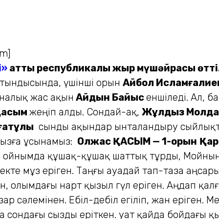
і»
атты республикалық жыр мүшәйрасы өтті.
ытындысында, үшінші орын
Айбол Исламғалиев
аналық жас ақын
Айдын Байыс
еншіледі. Ал, 
Қасым
жеңіп алды. Сондай-ақ,
Жұлдыз Молдағ
лғатұлы
сынды ақындар ынталандыру сыйлықт
ызға ұсынамыз:
Олжас ҚАСЫМ — 1-орын
Қар
ен. Қойнымда құшақ-құшақ шаттық тұрды, Мойны
үректе мұз еріген. Таңғы ауадай тап-таза аңс
ен, Қолымдағы нарт қызыл гүл еріген. Аңдап қа
ар сәлемінен. Ебіл-дебіл егіліп, жан еріген. М
 сондағы сызды еріткен. Қуат қайда бойдағы қы