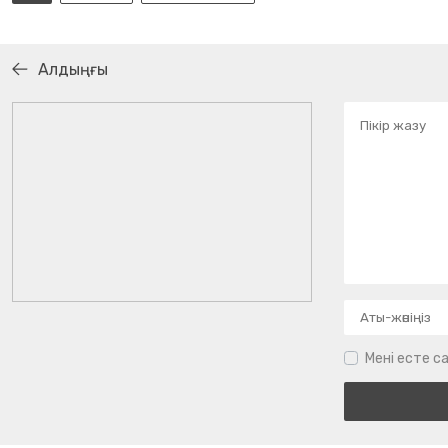
Алдыңғы
Мені есте са