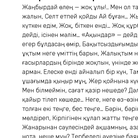
Жаңбырдай өлең — жоқ ұлы!.. Мен ол т
жалын, Селт етпей қойды Ай бұған… Жыл
күткен едім, Жоқ, біткен енді… Жоқ қ
дейді, ісінен мәлім… «Ақындар» — дейд
егер бұлдасаң өмір, Бақытсыздығымды 
ұқтым неге үміттің барын, Жалықтым не
ғасырлардың бірінде жоқпын, үнінде 
арман. Елеске енді айналып бір күн, 
Құшағымда қыңыр мұң, Жер қойнына кү
Мен білмеймін, сағат қазір нешеде? Дә
қайыр тілеп көшеде… Неге, неге өз-өзі
толған екі теңге, бес теңге… Бәрін, бәр
мөлдіреп, Кірпігінен құлап жатты теңг
Жанарынан сәулесіндей ақшамның, Қаза
нота, неше мұң? Тербеледі әуезіне баян