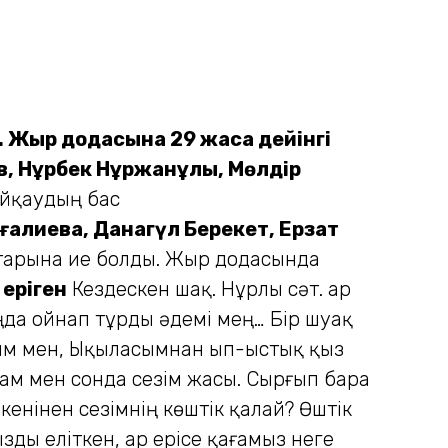
 Жыр додасына 29 жасқа дейінгі
, Нұрбек Нұржанұлы, Мөлдір
байқаудың бас
алиева, Данагүл Берекет, Ерзат
арына ие болды.
Жыр додасында
 еріген
Кездескен шақ. Нұрлы сәт. Қар
ңда ойнап тұрды әдемі мең… Бір шуақ
арым мен, Ықыласымнан ып-ыстық қыз
лғам мен сонда сезім жасы. Сырғып бара
екенінен сезімнің көштік қалай? Өштік
зды еліткен, Қар ерісе қағамыз неге