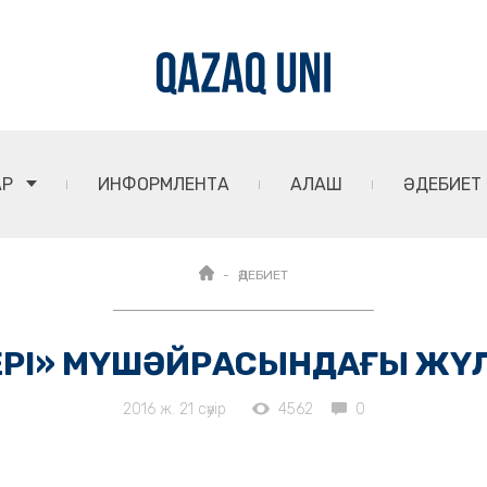
АР
ИНФОРМЛЕНТА
АЛАШ
ӘДЕБИЕТ
ӘДЕБИЕТ
ЛЕРІ» МҮШӘЙРАСЫНДАҒЫ ЖҮ
2016 ж. 21 сәуір
4562
0