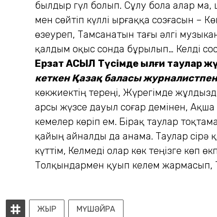
былдыр гүл болып. Сұлу бола алар ма, ш
мен сөйтіп күллі ырғаққа созғасын – К
өзеуреп, Тамсанатын тағы әлгі музыка
қалдым оқыс сонда бұрылып… Келді сосы
Ерзат АСЫЛ
Түсімде ылғи таулар жү
кеткен Қазақ баласы журналистпен б
көкжиектің тереңі, Жүрегімде жұлдызда
Қарсы жүзсе дауыл соғар демінен, Ақша
кемелер көріп ем. Бірақ таулар тоқтам
қайың айналды да анама. Таулар сірә қ
күттім, Келмеді олар көк теңізге көп ө
Толқындармен қуып келем жармасып, Тү
ЖЫР
МҮШӘЙРА