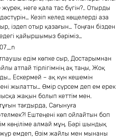
жүрек, неге қала тас бүгін?.. Отырды
дәстүрін… Кезіп келед көщелерді аза
ыр, іздеп отыр қазағын… Тоңған бізден
өшедегі қайыршымыз бәріміз…
тпаушы едім көпке сыр, Достарымнан
йлы атпай тірлігімнің ақ таңы, Жоқ
ды… Ескермей – ақ күн кешемін
ені жылатты… Өмір сүрсем деп ем ерек
нысқа жақын болып кеттім мен.
йтұғын тағдырда, Сағынуға
өтелмек?! Ештеңені көп ойлайтын боп
ім көңіліме алмай мұң. Бәрі шындық
і жүр емдеп, Өзім жайлы мен мынаны