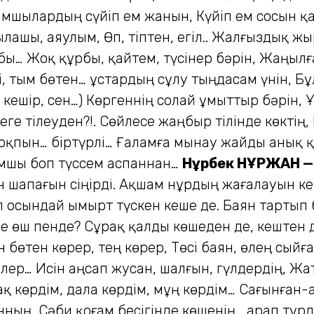
амшылардың сүйіп ем жанын, Күйіп ем сосын қ
ашы, аяулым, Өп, тіптен, егіл.. Жалғыздық жы
ұрбы… Жоқ құрбы, қайтем, түсінер бәрін, Жаңы
і, тым бөтен… Құстардың сұлу тыңдасам үнін, 
кешір, сен…) Көргеннің солай ұмыттыр бәрін, 
ге тілеуден?!. Сөйлесе жаңбыр тілінде көктің, 
жоқпын… біртүрлі… Ғаламға мынау жайды анық 
Тамшы боп түссем аспаннан…
Нұрбек НҰРЖАН —
н шапағын сіңірді. Ақшам нұрдың жағалауын к
л осындай ымырт түскен кеше де. Баян тартып 
не өш пенде? Сұрақ қалды көшеден де, кештен 
ін бөтен көрер, тең көрер, Төсі баян, өлең сыйғ
елер… Исін аңсап жусан, шалғын, гүлдердің, Ж
қ көрдім, дала көрдім, мұң көрдім… Сағынған-
ның, Сәби қоғам бесігінде көшенің… Қарап тұрд