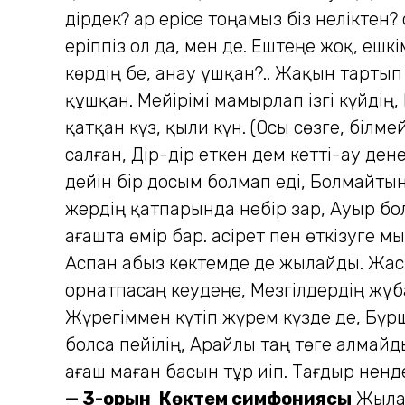
дірдек? Қар ерісе тоңамыз біз неліктен?
еріппіз ол да, мен де. Ештеңе жоқ, ешкі
көрдің бе, анау ұшқан?.. Жақын тарты
құшқан. Мейірімі мамырлап ізгі күйдің
қатқан күз, қыли күн. (Осы сөзге, білм
салған, Дір-дір еткен дем кетті-ау ден
дейін бір досым болмап еді, Болмайтын
жердің қатпарында небір зар, Ауыр бол
ағашта өмір бар. Қасірет пен өткізуге
Аспан абыз көктемде де жылайды. Жас
орнатпасаң кеудеңе, Мезгілдердің жұба
Жүрегіммен күтіп жүрем күзде де, Бүрш
болса пейілің, Арайлы таң төге алмайд
ағаш маған басын тұр иіп. Тағдыр ненд
— 3-орын
Көктем симфониясы
Жылад