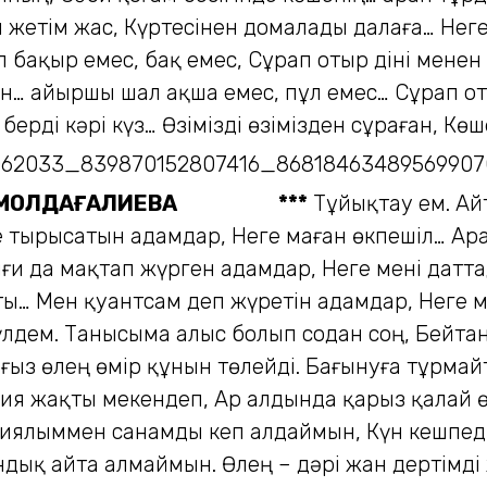
жетім жас, Күртесінен домалады далаға… Неге 
 бақыр емес, бақ емес, Сұрап отыр діні менен 
н… Қайыршы шал ақша емес, пұл емес… Сұрап от
 берді кәрі күз… Өзімізді өзімізден сұраған, К
МОЛДАҒАЛИЕВА
***
Тұйықтау ем. Ай
ге тырысатын адамдар, Неге маған өкпешіл… Ара
и да мақтап жүрген адамдар, Неге мені датта
ты… Мен қуантсам деп жүретін адамдар, Неге м
мүлдем. Танысыма алыс болып содан соң, Бейта
лғыз өлең өмір құнын төлейді. Бағынуға тұрма
қия жақты мекендеп, Ар алдында қарыз қалай 
 Қиялыммен санамды кеп алдаймын, Күн кешпед
ндық айта алмаймын. Өлең – дәрі жан дертімд