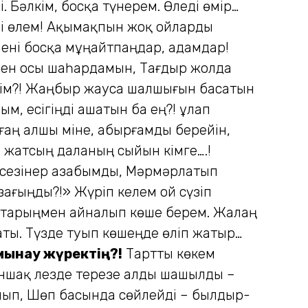
. Бәлкім, босқа түнерем. Өледі өмір…
үні өлем! Ақымақпын жоқ ойларды
Мені босқа мұңайтпаңдар, адамдар!
 мен осы шаһардамын, Тағдыр жолда
а кім?! Жаңбыр жауса шалшығын басатын
м, есігіңді ашатын ба ең?! Құлап
ғаң алшы міне, Қабырғамды берейін,
ей жатсың даланың сыйын кімге….!
а сезінер азабымды, Мәрмәрлатып
ағыңды?!» Жүріп келем ой сүзіп
ұлттарыңмен айналып көше берем. Жалаң
аты. Түзде туып көшеңде өліп жатыр…
мынау жүректің?!
Тартты көкем
моншақ лезде терезе алды шашылды –
олып, Шөп басында сөйлейді – былдыр-