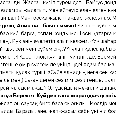
алғанды, Жалған күліп сүрем деп… Байғұс дейді
ар ғаламды жылатып, Мен әйтеуір өлең өлген к
ман дәл!) Мені босқа жылатпаңдар, жақсылар, 
 деші, Алматы… бақыттымын!
Үйсіз — күйсіз
бар күйі барға, Қоспай қойды мені осы қатарғ
ең!. Рух әнін әуелетіп алып келсем, «У» шаһары
тшы, сен мені сүйемісің…??? Құлап қалса қабыр
місің?! Керегі жоқ күйіңнің, үйіңнің де, Берм
лгенше өмір сүрсем де үйіндіңде! Адам бар м
маты құлақ түрші: «Сүйе алмадың неге сен қаз
е де мен.) Саған деген сезімім сезілгенше, Б
рай ма адам ақы…? Ол Құдайдың мәңгілік шапағ
агүл Берекет
Күйден ғана жаралды-ау өзі 
 бойлап он саусақ биге баса сырғиды… Мөлдір 
ылды. Барады, әне, жап-жасыл сәби үні ніл б