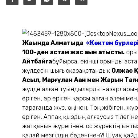
Жақында Алматыда
«Көктем бүрлер
100-ден астам жас ақын қатысты.
Қор
Айтбайға
бұйырса, екінші орынды аст
жүлдесін шығысқазақстандық
Олжас 
Асыл, Марғұлан Ақан мен Жарқын Та
жүлде алған туындыларды назарларың
еріген, Қар еріген қарсы алған әлемім
тарағанда жүз, өңінен. Тоң жібіген, ж
еріген. Аппақ қыздың алғаусыз тілегін
жатқанын жүрегінен. Қос жүректің ынтыз
қалай мезгілдің бәденінен?! Шуақ қайда