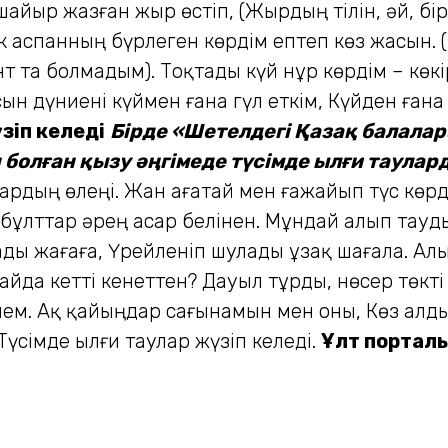
айыр жазған жыр өстіп, (Жырдың тілін, әй, бір
өк аспанның бүрлеген көрдім ептеп көз жасын. 
нт та болмадым). Тоқтады күй нұр көрдім – кө
н дүниені күймен ғана гүл еткім, Күйден ғана
зіп келеді
Бірде «Шетелдегі Қазақ балала
олған қызу әңгімеде түсімде ылғи таулард
рдың өлеңі. Жан ағатай мен ғажайып түс көрдім
 бұлттар әрең асар белінен. Мұндай алып тауды
ады жағаға, Үрейленіп шулады ұзақ шағала. Ал
айда кетті кенеттен? Дауыл тұрды, нөсер төкт
кпем. Ақ қайыңдар сағынамын мен оны, Көз алды
сімде ылғи таулар жүзіп келеді.
Ұлт портал