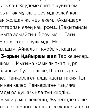
айғыдан. Кеудеме сөйтіп құйып ем
рын төк мұңлы… Сезімді солай көп
лған жолдан жынды екем. «Ақындар» —
Бұлттардан өлең көшірсем… (Бақытыңды
Ұмыта алмайтын біреу..мен… Тағы
Естісе сосын күлкімді… Мен
қылдым, Айналып, құрбым, қашты
 3-орын
Қайыршы шал
Тар көшелер…
ешемін, Иығыма жамылып-ап іңірді…
баянсыз бұл тірлікке, Шал отырды
де… Төңкерілген алдындағы тақия, Іші
ан кең келер. Төңкерілген тақияға
атады ол құшағында түн көрдің…
ау мейірімін шешенің, Жүрегінде неше
ы тас шаһарға, қалаға, Қос жанары толы