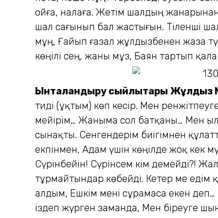
ойға, налаға. Жетім шалдың жанарынан 
шал сағынып бал жастығын. Тіленші шал
мұң, Ғайып ғазал жұлдызбенен жаза тү
көңілі сең, жаны мұз, Баян тартып қала
Ынталандыру сыйлықтары
Жұлдыз 
тиді (ұқтым) көп кесір. Мен ренжітпеу
мейірім… Жаныма сол батқаны… Мен ылғ
сынақты. Сенгендерім биігімнен құлат
екпінмен, Адам үшін көңілде жоқ кек 
Сүрінбейін! Сүрінсем кім демейді?! Жа
тұрмайтындар көбейді. Кетер ме едім 
алдым, Ешкім мені сұрамаса екен деп…
іздеп жүрген заманда, Мен біреуге шы