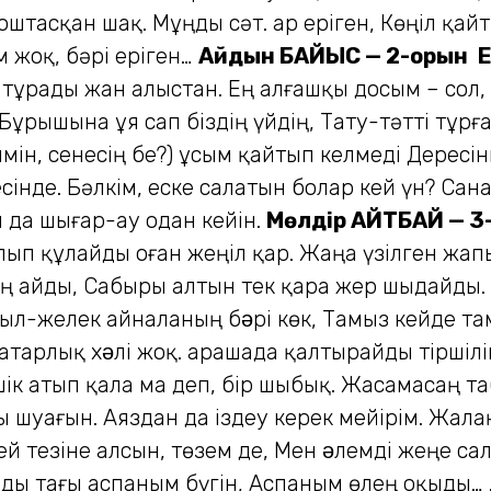
 Қоштасқан шақ. Мұңды сәт. Қар еріген, Көңіл қа
м жоқ, бәрі еріген…
Айдын БАЙЫС — 2-орын
Е
п тұрады жан алыстан. Ең алғашқы досым – сол,
, Бұрышына ұя сап біздің үйдің, Тату-тәтті тұ
еймін, сенесің бе?) Құсым қайтып келмеді Дерес
есінде. Бәлкім, еске салатын болар кей үн? Са
 да шығар-ау одан кейін.
Мөлдір АЙТБАЙ — 3
ып құлайды оған жеңіл қар. Жаңа үзілген жапы
 мың айды, Сабыры алтын тек қара жер шыдайды.
ыл-желек айналаның бəрі көк, Тамыз кейде 
тарлық хəлі жоқ. Қарашада қалтырайды тіршілік
ік атып қала ма деп, бір шыбық. Жасамасаң таб
ы шуағын. Аяздан да іздеу керек мейірім. Жал
ей тезіне алсын, төзем де, Мен əлемді жеңе с
ы тағы аспаным бүгін, Аспаным өлең оқыды… 