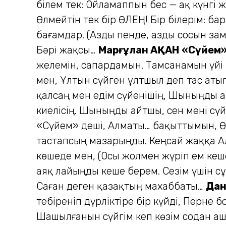
білем тек: Ойламаппын бес — ақ күнгі ж
Өлмейтін тек бір ӨЛЕҢ! Бір білерім: б
бағамдар. (Азды пенде, азды сосын за
Бәрі жақсы…
Марғұлан АҚАН
«Сүйем»
желемін, сапардамын. Тамсанамын үйі 
мен, Ұлтын сүйген ұлтшыл деп тас атып 
қалсаң мен едім сүйенішің, Шыныңды ай
киелісің. Шыныңды айтшы, сен мені сүйе
«Сүйем» деші, Алматы… бақыттымын, Ө
тастапсың мазарыңды. Кеңсай жаққа Ал
көшеде мен, (Осы жолмен жүріп ем кеш
аяқ лайыңды кеше берем. Сезім үшін сұ
Саған деген қазақтың махаббаты…
Дан
тебіреніп дүрліктіре бір күйді, Перне
Шашылғанын сүйгім кеп көзім содан аш