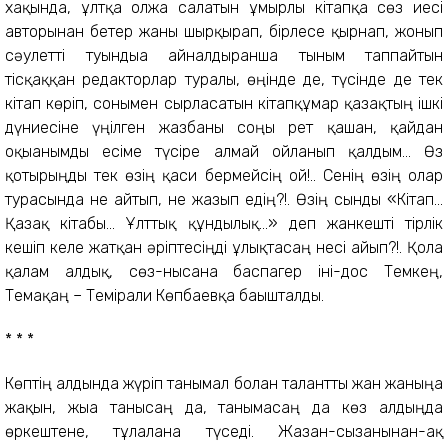
хақында, ұлтқа олжа салатын ғұмырлы кітапқа сөз иесі
авторынан бетер жаны шырқырап, бірлесе қырнап, жонып
сәулетті туындыға айналдырғанша тыным таппайтын
тісқаққан редакторлар туралы, өңінде де, түсінде де тек
кітап көріп, сонымен сырласатын кітапқұмар қазақтың ішкі
дүниесіне үңілген жазбаны соңғы рет қашан, қайдан
оқығанымды есіме түсіре алмай ойланып қалдым... Өз
қотырыңды тек өзің қаси бермейсің ғой!.. Сенің өзің олар
турасында не айтып, не жазып едің?!. Өзің сынды «Кітап...
Қазақ кітабы... Ұлттық құндылық...» деп жанкешті тірлік
кешіп келе жатқан әріптесіңді ұлықтасаң несі айып?!. Қолға
қалам алдық, сөз-нысана баспагер іні-дос Темкең,
Темақаң – Темірғали Көпбаевқа бағышталды.
* * *
Көптің алдында жүріп танымал болған талантты жан жаныңа
жақын, жыға танысаң да, танымасаң да көз алдыңда
өркештене, тұлғалана түседі. Жазған-сызғанынан-ақ