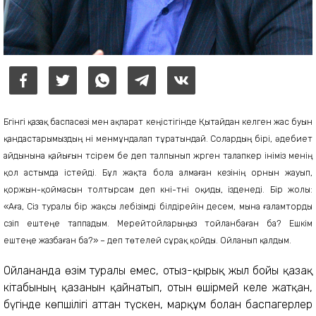
Бүгінгі қазақ баспасөзі мен ақпарат кеңістігінде Қытайдан келген жас буын
қандастарымыздың үні менмұндалап тұратындай. Солардың бірі, әдебиет
айдынына қайығын түсірем бе деп талпынып жүрген талапкер ініміз менің
қол астымда істейді. Бұл жақта бола алмаған кезінің орнын жауып,
қоржын-қоймасын толтырсам деп күні-түні оқиды, ізденеді. Бір жолы:
«Аға, Сіз туралы бір жақсы лебізімді білдірейін десем, мына ғаламторды
сүзіп ештеңе таппадым. Мерейтойларыңыз тойланбаған ба? Ешкім
ештеңе жазбаған ба?» – деп төтелей сұрақ қойды. Ойланып қалдым.
Ойланғанда өзім туралы емес, отыз-қырық жыл бойы қазақ
кітабының қазанын қайнатып, отын өшірмей келе жатқан,
бүгінде көпшілігі аттан түскен, марқұм болған баспагерлер