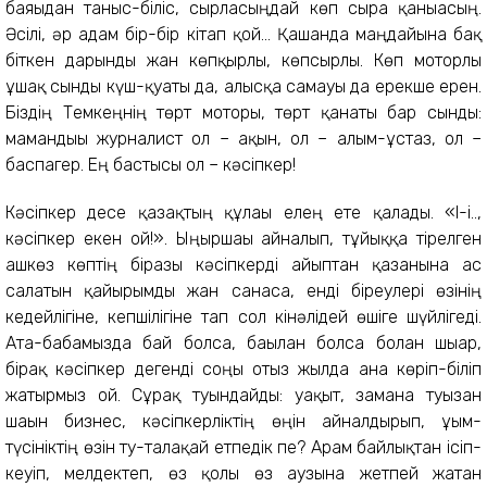
баяғыдан таныс-біліс, сырласыңдай көп сырға қанығасың.
Әсілі, әр адам бір-бір кітап қой... Қашанда маңдайына бақ
біткен дарынды жан көпқырлы, көпсырлы. Көп моторлы
ұшақ сынды күш-қуаты да, алысқа самғауы да ерекше ерен.
Біздің Темкеңнің төрт моторы, төрт қанаты бар сынды:
мамандығы журналист ол – ақын, ол – ғалым-ұстаз, ол –
баспагер. Ең бастысы ол – кәсіпкер!
Кәсіпкер десе қазақтың құлағы елең ете қалады. «І-і..,
кәсіпкер екен ғой!». Ыңыршағы айналып, тұйыққа тірелген
ашкөз көптің біразы кәсіпкерді ғайыптан қазанына ас
салатын қайырымды жан санаса, енді біреулері өзінің
кедейлігіне, кепшілігіне тап сол кінәлідей өшіге шүйлігеді.
Ата-бабамызда бай болса, бағылан болса болған шығар,
бірақ кәсіпкер дегенді соңғы отыз жылда ғана көріп-біліп
жатырмыз ғой. Сұрақ туындайды: уақыт, замана туғызған
шағын бизнес, кәсіпкерліктің өңін айналдырып, ұғым-
түсініктің өзін ту-талақай етпедік пе? Арам байлықтан ісіп-
кеуіп, мелдектеп, өз қолы өз аузына жетпей жатған