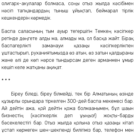
олигарх-акулалар болмаса, соңғы отыз жылда кәсібімен
нәсіп тапқандардың тыныш ұйықтап, беймарал тірлік
кешкендерін көрмедік.
Баспа саласының тым ауыр тегершігін Темкең кәсіпкер
ретінде дөңгете алды ма, алмады ма, ол басқа жайт. Бірақ
баспагерлікті заманауи қазақы кәсіпкерлікпен
ұштастырып, руханиятымызда өз атын, өз затын қалдырғаны
және әлі де көп нәрсе тындырсам деген арманмен ғұмыр
кешіп келе жатқаны ақиқат.
* * *
Біреу біледі, біреу білмейді, тек бір Алматының өзінде
құзырлы орындарға тіркелген 300-дей баспа мекемесі бар.
Ай дейтін ажа, қой дейтін қожа болмағанымен, бұл шағын
бизнестің (кәсіпкерлік деп ұғыңыз!) жоқты-барды
бәсекелестігі бар. Отыз жылда қолына отыз қазақы кітап
ұстап көрмеген шен-шекпенді билігіміз бар, телефон мен