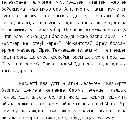
телеэкранға телмірген миллиондаған кітаптан жеріген
бейоқырман жұртымыз бар. Алтынмен апталып, күміспен
күптелген он-жүз дана (оны кітап деп ауыз толтырып айтуға
келсе) кітабы, аннан-мыннан қаржы тапса бір мың данаға
жетіп жығылатын тиражы бар. Осындай әлем-жәлем қазақы
кітап әлеміне жаңадан бас сұққан жеке баспа, арманшыл
кәсіпкер не істеуі керек?!. Можантопай біреу болсаң,
әрине, жарасар. Бірақ, Темкеңдей тұлғалы жігіт телпеңдеп
көштің соңында емес, қасқайып басында жүргені орынды.
Ол үшін не керек?!. Әрине – идея! Одан соң – ақша, қаржы,
тағы да қаражат...
Қасиетті Қазығұрттың атын иеленген «Қазығұрт»
баспасы дүниеге келгенде бәріміз елеңдеп қалдық.
Темірғалидың алысты болжап, жақынды қармап ешкімнің
ойына келмеген бір нәрсе ойластырғаны анық! Мына, бірі
кем дүние аяқасты жүзі жоқ алмағайып аласапыранға
айналғанда жарқ етер жаңалық табу да оңай емес-ау...