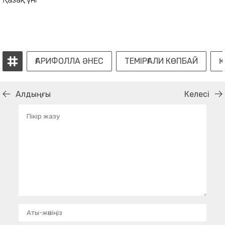
ҒАРИФОЛЛА ӘНЕС
ТЕМІРҒАЛИ КӨПБАЙ
Қ
Алдыңғы
Келесі