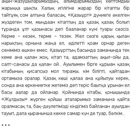
ақын-жазушыларымыздың, ғалымдарымыздың көптомдығы
жарыққа шықты. Халық игілігіне жарар бір кітапты бір
тайтұяқ сом алтынға баласақ, «Қазығұрт» дүниеге әкелген
жүздеген том, мыңдаған кітаптың да қазақ қазақ болып
тұрғанда ұлт қазынасы деп бағаланар күні туары сөзсіз.
Керме – кезек, терме – тезек. Жел сөзге қарық қылған
нарықтың орнына жаңа ел, әділетті қоғам орнар деген
сеніміміз өшкен емес. Қазығұрттың басында заманында тек
кеме ғана қалған жоқ, кітап та, адамзаттың ақыл-ойы да,
салт-санасы да қалған ғой... Ауылымен бірге құрыған қазақ
кітабының қисапсыз мол тиражы, кім біліпті, қайтадан
ортамызға оралар. Қазақ көші қалаға ғана құйылуы керек,
сонда ғана өркениетке жетеміз деп теріс бағытқа ұрынған ел
басы ағалар да ойланар. Қойнында кітабы, қонышында
«Жұлдызы» жүрген қойшы аталарымыз заманына қайта
оралмасақ та, бақ-дәулетімізді кіндігіміз байланған ауылдан
тауып, дала қыранынша көкке самғар күн де туар, бәлкім...
* * *