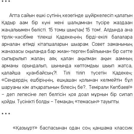
* * *
Апта сайын ешкі сүтінің кезегінде шүйіркелесіп қалатын
Қадыр ағам бір күні мені шалқамнан түсіре жаздаған
жаңалығымен бөлісті. 15 томы шықпақ! 15 том!.. Алдында ғана
тірлік-кәсібіме тілекші Қадекеңнің бірді-екілі балаларға
арналған өтімді кітапшаларын шығарғам. Совет заманының
жаназасы оқылғанда бар жиған-терген байлығынан бір сәтте
сыпырылып жалаң аяқ қалған ақылман ақын ағамның
арманы орындалып, шынында көптомдығы шығып жатса,
қалайша қуанбайсың?!. Тілі тіліп түсетін Қадекең:
«Сендердің ешбіріңнің, ешқашан қолынан келмейтін бұл
шаруаны кім атқаратынын білесің бе?.. Темірғали Көпбаев!»
– деп лепесіне леп белгісін қоя доғал мұрнын бір сипап
қойды. Түсінікті болды – Темақаң «темасын» тауыпты.
* * *
«Қазығұрт» баспасынан одан соң қаншама классик