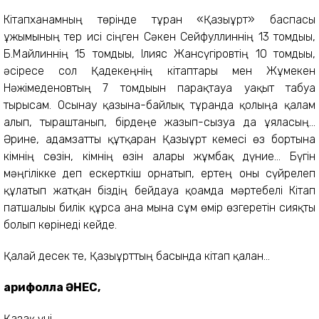
Кітапханамның төрінде тұрған «Қазығұрт» баспасы
ұжымының тер исі сіңген Сәкен Сейфуллиннің 13 томдығы,
Б.Майлиннің 15 томдығы, Ілияс Жансүгіровтің 10 томдығы,
әсіресе сол Қадекеңнің кітаптары мен Жұмекен
Нәжімеденовтың 7 томдығын парақтауға уақыт табуға
тырысам. Осынау қазына-байлық тұрғанда қолыңа қалам
алып, тыраштанып, бірдеңе жазып-сызуға да ұяласың...
Әрине, адамзатты құтқарған Қазығұрт кемесі өз бортына
кімнің сөзін, кімнің өзін алары жұмбақ дүние... Бүгін
мәңгілікке деп ескерткіш орнатып, ертең оны сүйрелеп
құлатып жатқан біздің бейдауа қоғамда мәртебелі Кітап
патшалығы билік құрса ғана мына сұм өмір өзгеретін сияқты
болып көрінеді кейде.
Қалай десек те, Қазығұрттың басында кітап қалған...
Ғарифолла ӘНЕС,
Қазақ үні