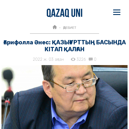
ӘДЕБИЕТ
Ғарифолла Әнес: ҚАЗЫҒҰРТТЫҢ БАСЫНДА
КІТАП ҚАЛҒАН
2022 ж. 03 ақпан
3226
0