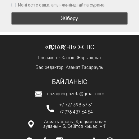
Мені есте сақта, аты-жөнімді қайта сұрама
«ҚАЗАҚ ҮНІ» ЖШС
Президент: Қаныш Жарылқасын
Бас редактор: Азамат Тасқараұлы
БАЙЛАНЫС
qazaquni.gazeta@gmail.com
+7 727 398 57 31
+7 776 487 64 54
Алматы қаласы, Қалқаман ықшам
ауданы – 3, Сейітов көшесі – 11.