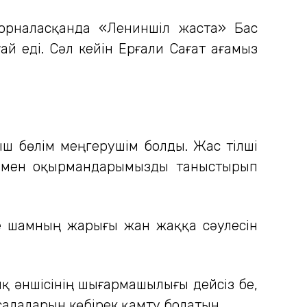
 орналасқанда «Лениншіл жаста» Бас
й еді. Сәл кейін Ерғали Сағат ағамыз
ыш бөлім меңгерушім болды. Жас тілші
арымен оқырмандарымызды таныстырып
те шамның жарығы жан жаққа сәулесін
ық әншісінің шығармашылығы дейсіз бе,
салаларын көбірек қамту болатын.