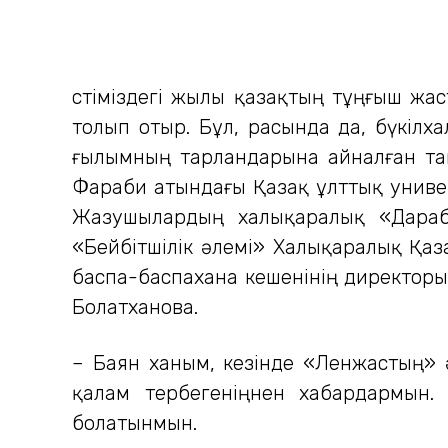
Үстіміздегі жылы қазақтың тұңғыш жа
толып отыр. Бұл, расында да, бүкілх
ғылымның тарландарына айналған там
Фараби атындағы Қазақ ұлттық универ
Жазушылардың халықаралық «Дараб
«Бейбітшілік әлемі» Халықаралық Қаза
баспа-баспахана кешенінің директоры
Болатханова.
– Баян ханым, кезінде «Ленжастың» 
қалам тербегеніңнен хабардармын
болатынмын.