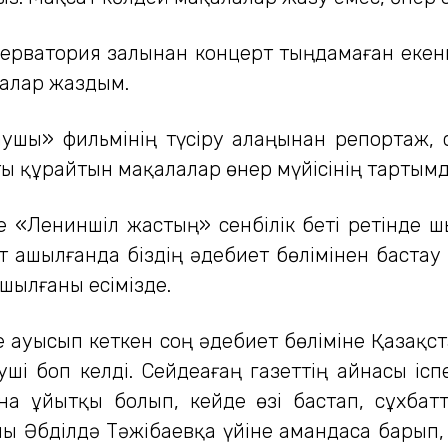
ерватория залынан концерт тыңдамаған екенмі
лалар жаздым.
ушы» фильмінің түсіру алаңынан репортаж,
ы құрайтын мақалалар өнер мүйісінің тартымды
 «Лениншіл жастың» сенбілік беті ретінде ш
ет ашылғанда біздің әдебиет бөлімінен бастау
шылғаны есімізде.
 ауысып кеткен соң әдебиет бөліміне Қазақс
ші боп келді. Сейдеағаң газеттің айнасы ісп
на ұйытқы болып, кейде өзі бастап, сұхбат
ны Әбділдә Тәжібаевқа үйіне амандаса барып