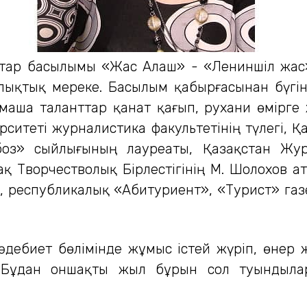
стар басылымы «Жас Алаш» - «Лениншіл жас»
алықтық мереке. Басылым қабырғасынан бүгін
аша таланттар қанат қағып, рухани өмірге 
ситеті журналистика факультетінің түлегі, 
оз» сыйлығының лауреаты, Қазақстан Журн
қ Творчестволық Бірлестігінің М. Шолохов а
, республикалық «Абитуриент», «Турист» газ
әдебиет бөлімінде жұмыс істей жүріп, өнер 
. Бұдан оншақты жыл бұрын сол туындылар