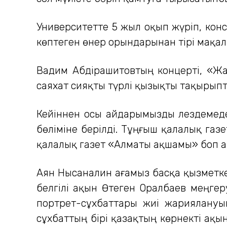
Университетте 5 жыл оқып жүріп, конс
көптеген өнер орындарынан тірі мақа
Вадим Абдірашитовтың концерті, «Жа
саяхат сияқты түрлі қызықты тақырыпт
Кейіннен осы айдарымызды лездемеде
бөліміне берілді. Тұңғыш қалалық газ
қалалық газет «Алматы ақшамы» боп а
Аян Нысаналин ағамыз басқа қызметке
белгілі ақын Өтеген Оралбаев меңгеру
портрет-сұхбаттары жиі жариялануы
сұхбаттың бірі қазақтың көрнекті ақы