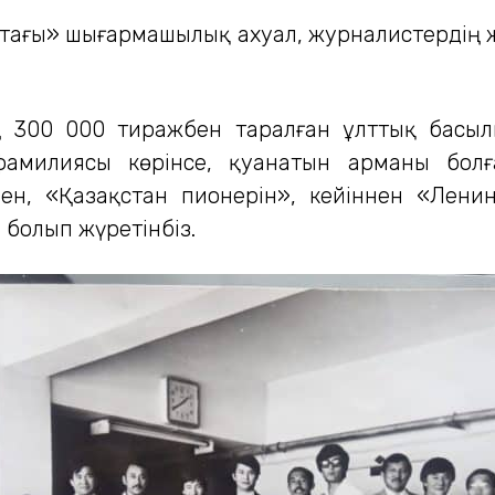
тағы» шығармашылық ахуал, журналистердің жа
 300 000 тиражбен таралған ұлттық басыл
амилиясы көрінсе, қуанатын арманы болғ
ен, «Қазақстан пионерін», кейіннен «Лени
 болып жүретінбіз.