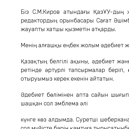
Біз С.М.Киров атындағы ҚазҰУ-дың 
редактордың орынбасары Сағат Әшімба
жауапты хатшы қызметін атқарды.
Менің алғашқы еңбек жолым әдебиет ж
Қазақтың белгілі ақыны, әдебиет жән
ретінде әртүрлі тапсырмалар беріп
отыруымыз керек екенін айтатын.
Әдебиет бөлімінен апта сайын шығып
шашқан сол эмблема әлі
күнге көз алдымда. Суретші шеберхана
сол мүйісте бәрін қамтуға тырысатынб