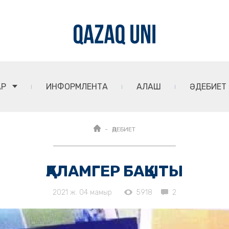
АР
ИНФОРМЛЕНТА
АЛАШ
ӘДЕБИЕТ
ӘДЕБИЕТ
ҚАЛАМГЕР БАҚЫТЫ
2021 ж. 04 мамыр
5918
2