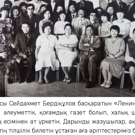
ысы Сейдахмет Бердіқұлов басқаратын «Лени
и әлеуметтік, қоғамдық газет болып, халық
 есімінен ат үркетін. Дарынды жазушылар, а
ң тілшілік билетін ұстаған аға әріптестеріміз 