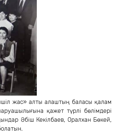
ншіл жас» алты алаштың баласы қалам
 шаруашылығына қажет түрлі бөлімдері
қындар Әбіш Кекілбаев, Оралхан Бөкей,
болатын.