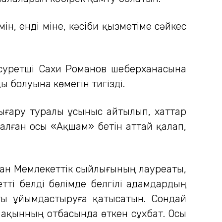
н, енді міне, кәсіби қызметіме сәйкес
 суретші Сахи Романов шеберханасына
 болуына көмегін тигізді.
ығару туралы ұсыныс айтылып, хаттар
 алған осы «Ақшам» бетін аттай қалап,
тан Мемлекеттік сыйлығының лауреаты,
етті белді бөлімде белгілі адамдардың
ты ұйымдастыруға қатысатын. Сондай
, ақынның отбасында өткен сұхбат. Осы