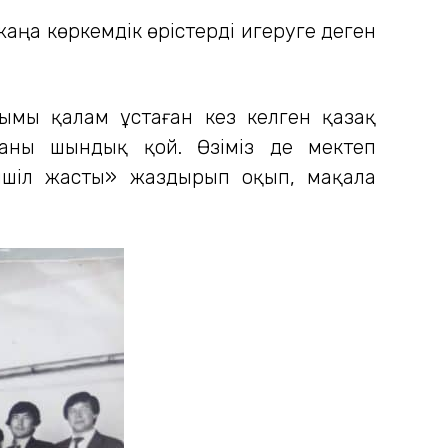
ңа көркемдік өрістерді игеруге деген
ымы қалам ұстаған кез келген қазақ
аны шындық қой. Өзіміз де мектеп
ншіл жасты» жаздырып оқып, мақала