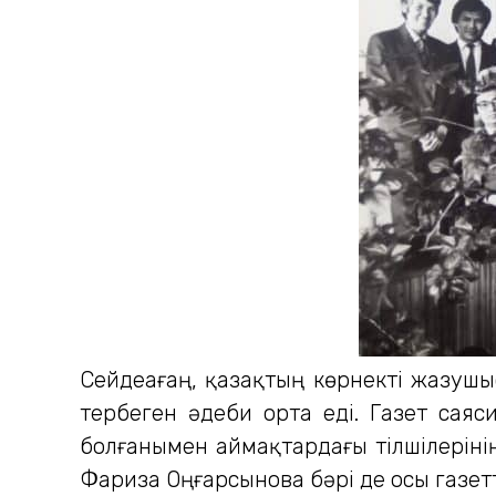
Сейдеағаң, қазақтың көрнекті жазуш
тербеген әдеби орта еді. Газет саяс
болғанымен аймақтардағы тілшілерінің
Фариза Оңғарсынова бәрі де осы газетті