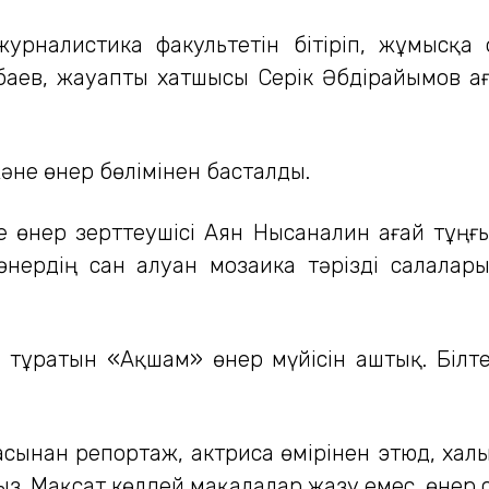
журналистика факультетін бітіріп, жұмысқа
ев, жауапты хатшысы Серік Әбдірайымов аға
әне өнер бөлімінен басталды.
е өнер зерттеушісі Аян Нысаналин ағай тұңғ
, өнердің сан алуан мозаика тәрізді салал
 тұратын «Ақшам» өнер мүйісін аштық. Біл
сынан репортаж, актриса өмірінен этюд, хал
ыз. Мақсат көлдей мақалалар жазу емес, өнер 