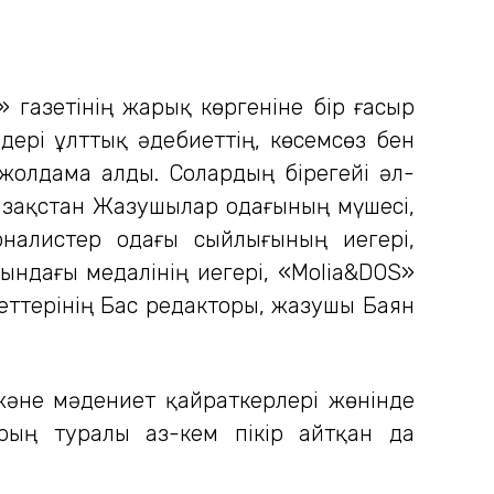
 газетінің жарық көргеніне бір ғасыр
дері ұлттық әдебиеттің, көсемсөз бен
жолдама алды. Солардың бірегейі әл-
Қазақстан Жазушылар одағының мүшесі,
алистер одағы сыйлығының иегері,
тындағы медалінің иегері, «Molia&DOS»
еттерінің Бас редакторы, жазушы Баян
және мәдениет қайраткерлері жөнінде
ың туралы аз-кем пікір айтқан да