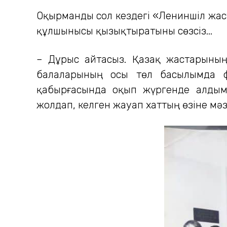
Оқырманды сол кездегі «Лениншіл жас
құлшынысы қызықтыратыны сөзсіз...
– Дұрыс айтасыз. Қазақ жастарының
балаларының осы төл басылымда ф
қабырғасында оқып жүргенде алдым
жолдап, келген жауап хаттың өзіне мәз