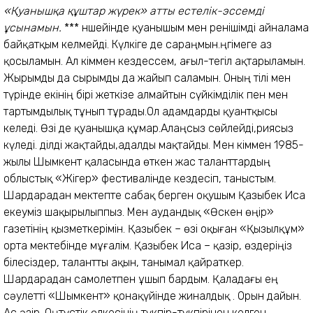
«Қуанышқа құштар жүрек» атты естелік-эссемді
ұсынамын.
*** Әншейінде қуанышым мен ренішімді айналама
байқатқым келмейді. Күлкіге де сараңмын.Әңгімеге аз
қосыламын. Ал Әкіммен кездессем, ағыл-тегіл ақтарыламын.
Жырымды да сырымды да жайып саламын. Оның тілі мен
түрінде екінің бірі жеткізе алмайтын сүйкімділік пен мен
тартымдылық тұнып тұрады.Ол адамдарды қуантқысы
келеді. Өзі де қуанышқа құмар.Алаңсыз сөйлейді,риясыз
күледі. Әділді жақтайды,адалды мақтайды. Мен Әкіммен 1985-
жылы Шымкент қаласында өткен жас таланттардың
облыстық «Жігер» фестивалінде кездесіп, таныстым.
Шардарадан мектепте сабақ берген оқушым Қазыбек Иса
екеуміз шақырылыппыз. Мен аудандық «Өскен өңір»
газетінің қызметкерімін. Қазыбек – өзі оқыған «Қызылқұм»
орта мектебінде мұғалім. Қазыбек Иса – қазір, өздеріңіз
білесіздер, талантты ақын, танымал қайраткер.
Шардарадан самолетпен ұшып бардым. Қаладағы ең
сәулетті «Шымкент» қонақүйінде жиналдық . Орын дайын.
Ас әзір. Оңтүстік өлкесінің түкпір-түкпірінен келген