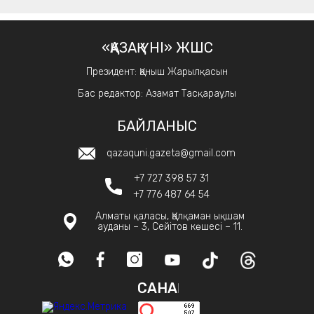
«ҚАЗАҚ ҮНІ» ЖШС
Президент: Қаныш Жарылқасын
Бас редактор: Азамат Тасқараұлы
БАЙЛАНЫС
qazaquni.gazeta@gmail.com
+7 727 398 57 31
+7 776 487 64 54
Алматы қаласы, Қалқаман ықшам
ауданы – 3, Сейітов көшесі – 11.
САНАҚ