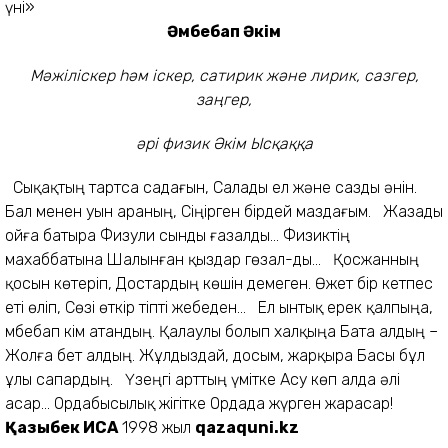
үні»
Әмбебап Әкім
Мәжіліскер hәм іскер, сатирик
және лирик, сазгер,
заңгер,
әрі физик Әкім Ысқаққа
Сықақтың тартса садағын, Салады ел және сазды әнін.
Бал менен уын араның, Сіңірген бірдей маздағым. Жазады
ойға батыра Физули сынды ғазалды... Физиктің
махаббатына Шалынған қыздар гөзал-ды... Қосжанның
қосын көтеріп, Достардың көшін демеген. Өжет бір кетпес
еті өліп, Сөзі өткір тіпті жебеден... Ел ынтық ерек қалпыңа,
Әмбебап Әкім атандың. Қалаулы болып халқыңа Бата алдың –
Жолға бет алдың. Жұлдыздай, досым, жарқыра Басы бұл
ұлы сапардың. Үзеңгі арттың үмітке Асу көп алда әлі
асар... Ордабысылық жігітке Ордада жүрген жарасар!
Қазыбек ИСА
1998 жыл
qazaquni.kz