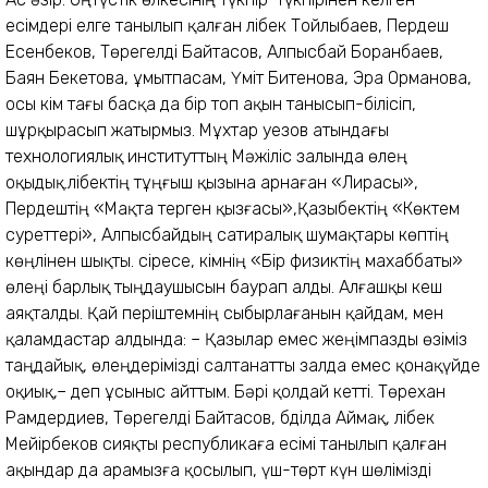
есімдері елге танылып қалған Әлібек Тойлыбаев, Пердеш
Есенбеков, Төрегелді Байтасов, Алпысбай Боранбаев,
Баян Бекетова, ұмытпасам, Үміт Битенова, Эра Орманова,
осы Әкім тағы басқа да бір топ ақын танысып-білісіп,
шұрқырасып жатырмыз. Мұхтар Әуезов атындағы
технологиялық институттың Мәжіліс залында өлең
оқыдық.Әлібектің тұңғыш қызына арнаған «Лирасы»,
Пердештің «Мақта терген қызғасы»,Қазыбектің «Көктем
суреттері», Алпысбайдың сатиралық шумақтары көптің
көңлінен шықты. Әсіресе, Әкімнің «Бір физиктің махаббаты»
өлеңі барлық тыңдаушысын баурап алды. Алғашқы кеш
аяқталды. Қай періштемнің сыбырлағанын қайдам, мен
қаламдастар алдында: – Қазылар емес жеңімпазды өзіміз
таңдайық, өлеңдерімізді салтанатты залда емес қонақүйде
оқиық,– деп ұсыныс айттым. Бәрі қолдай кетті. Төрехан
Рамдердиев, Төрегелді Байтасов, Әбділда Аймақ, Әлібек
Мейірбеков сияқты республикаға есімі танылып қалған
ақындар да арамызға қосылып, үш-төрт күн шөлімізді