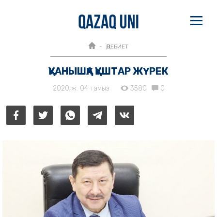
ӘДЕБИЕТ
ҚУАНЫШҚА ҚҰШТАР ЖҮРЕК
2020 ж. 04 тамыз
3580
0