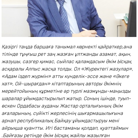
Қазіргі таңда баршаға танымал көрнекті қайраткер,ана
тілінде тұңғыш рет заң жазған ұлтжанды азамат, ақын,
жазушы, сазгер қимас, сыйлас қаламдасым Әкім Ысқақ
асқаралы Алпыс жасқа толды. Ол «Жүректегі жазулар»,
«Адам іздеп жүрмін» атты күнделік-эссе және «Әкеге
хат», Ой-шырағдан» кітаптарының авторы Әкімнің
мерейтойының құрметіне әр түрлі мазмұнды-маңызды
шаралар ұйымдастырылып жатыр. Соның ішінде, туып-
өскен Ордабасы ауданы Жастар орталығының Әкім
ағаларының, сүйікті жерлесінің шығармашылығына
арнап республикалық Байқау ұйымдастыруы мені
айрықша қуантты.
Игі бастаманы қолдап, қуаттаймын
.Байғазы ретінде Әкім Ысқақ жайлы жазылған