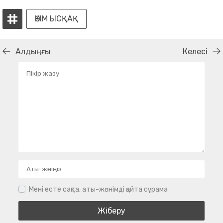
ӘКІМ ЫСҚАҚ
Алдыңғы
Келесі
Мені есте сақта, аты-жөнімді қайта сұрама