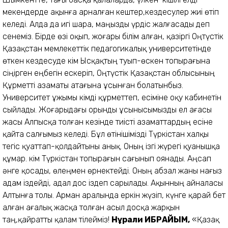
мекендерде ақынға арналған кештер,кездесулер жиі өтіп
келеді. Алда да игі шара, маңызды үрдіс жалғасады деп
сенеміз. Бірде өзі оқып, жоғары білім алған, қазіргі Оңтүстік
Қазақстан мемлекеттік педагогикалық университетінде
өткен кездесуде Әкім Ысқақтың туып-өскен топырағына
сіңірген еңбегін ескеріп, Оңтүстік Қазақстан облысының
Құрметті азаматы атағына ұсынған болатынбыз.
Университет ұжымы Әкімді құрметтеп, есіміне оқу кабинетін
сыйлады. Жоғарыдағы орынды ұсынысымызды ел ағасы
жасы Алпысқа толған кезінде тиісті азаматтардың есіне
қайта салғымыз келеді. Бұл өтінішімізді Түркістан халқы
тегіс қуаттап-қолдайтыны анық. Оның ізгі жүрегі қуанышқа
құмар. Әкім Түркістан топырағын сағынып оянады. Аңсап
әнге қосады, өлеңмен өрнектейді. Оның абзал жаны нағыз
адам іздейді, адал дос іздеп сарылады. Ақынның айналасы
Алтынға толы. Арман аралында еркін жүзіп, күнге қарай бет
алған ағалық жасқа толған асыл досқа жарқын
таң,қайратты қалам тілейміз!
Нұрғали И
БРАЙЫМ
,
«Қазақ