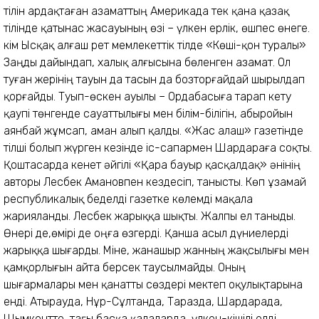
тілін ардақтаған азаматтың Америкада тек қана қазақ
тілінде қатынас жасауының өзі – үлкен ерлік, өшпес өнеге.
Әкім Ысқақ алғаш рет мемлекеттік тілде «Көші-қон туралы»
Заңды дайындап, халық алғысына бөленген азамат. Ол
туған жерінің тауын да тасын да бозторғайдай шырылдап
қорғайды. Туып-өскен ауылы – Ордабасыға тарап кету
қаупі төнгенде сауаттылығы мен білім-білігін, абыройын
аянбай жұмсап, аман алып қалды. «Жас алаш» газетінде
тілші болып жүрген кезінде іс-сапармен Шардараға соқты.
Қоштасарда кенет әйгілі «Қара бауыр қасқалдақ» әнінің
авторы Лесбек Амановпен кездесіп, танысты. Көп ұзамай
республикалық беделді газетке көлемді мақала
жарияланды. Лесбек жарыққа шықты. Жалпы ел таныды.
Өнері де,өмірі де оңға өзгерді. Қанша асыл дүниелерді
жарыққа шығарды. Міне, жанашыр жанның жақсылығы мен
қамқорлығын айта берсек таусылмайды. Оның
шығармалары мен қанатты сөздері мектеп оқулықтарына
енді. Атырауда, Нұр-Сұлтанда, Таразда, Шардарада,
Шымкентте, тағы басқа қалаларда, үлкен-кішілі елді