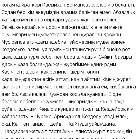
қоғам қайраткері Қасымхан Бегманов жерлесіміз болатын.
Содан бері Әкім екеуміздің арамыз бөлінген емес. Абзалдық
хаттары мен көңіл сырлары ұдайы жалғасып келеді.
Өкінішке қарай, Әкім досым өзі жетекшілік ететін мектеп
оқушылары мен қызметкерлерінен құралған Қосжан
Мүсірепов атындағы әдебиет үйірмесінің мүшелерімен
кездесуге, алтын ұя ауылымен таныстыруға бірнеше рет
шақырды. Әр түрлі себеппен бара алмадым. Сүйікті бауыры
Қасым қаза болғанда, жан жүрегіммен қайғырдым.
Көзімнен жасым, көкірегімнен шерім төгіліп
қарашаңырақтың есігін аттап, көңіл айттым. Әкімнің жүрегі
шапағат пен мейірімге толы. Ол сыздағанға ем, қызбағанға
дем болғысы келеді. Қуансаң қосыла қуанады. Бірде
белгісіз себеппен жұмыстан шығарылдым. Заңға арқа
сүйеп, іздендім. Көңілсіз күндер өтіп жатты. Кездейсоқ Әкім
хабарласты. – Нұреке, Арысқа кел. Кездесу өтеді. Өлең
оқы. Көппен таныс, – дейді. – Қайтуды уайымдама,
Шардараға жеткізіп тастаймын. Алыста жүріп дос көңілін
аулаған, тағдырыңа алаңдаған асыл азаматтан қалай