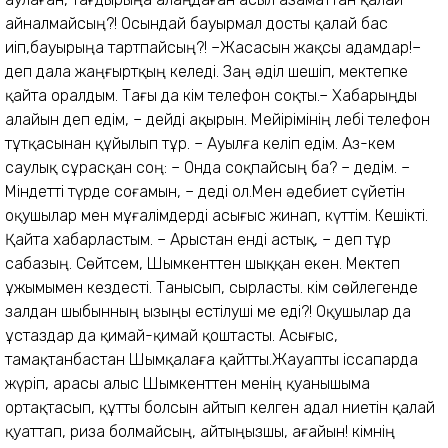
айналмайсың?! Осындай бауырмал досты қалай бас
иіп,бауырыңа тартпайсың?! –Жасасын жақсы адамдар!–
деп дала жаңғыртқың келеді. Заң әділ шешіп, мектепке
қайта оралдым. Тағы да Әкім телефон соқты.– Хабарыңды
алайын деп едім, – дейді ақырын. Мейірімінің лебі телефон
тұтқасынан құйылып тұр. – Ауылға келіп едім. Аз-кем
саулық сұрасқан соң: – Онда соқпайсың ба? – дедім. –
Міндетті түрде соғамын, – деді ол.Мен әдебиет сүйетін
оқушылар мен мұғалімдерді асығыс жинап, күттім. Кешікті.
Қайта хабарластым. – Арыстан енді астық, – деп тұр
сабазың. Сөйтсем, Шымкенттен шыққан екен. Мектеп
ұжымымен кездесті. Танысып, сырласты. Әкім сөйлегенде
залдан шыбынның ызыңы естілуші ме еді?! Оқушылар да
ұстаздар да қимай-қимай қоштасты. Асығыс,
тамақтанбастан Шымқалаға қайтты.Жауапты іссапарда
жүріп, арасы алыс Шымкенттен менің қуанышыма
ортақтасып, құтты болсын айтып келген адал ниетін қалай
қуаттап, риза болмайсың, айтыңызшы, ағайын! Әкімнің