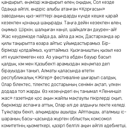
қандырып, өңімізді жандырып өлең оқыдық. Сол кезде
Одаққа әйгілі, өндіріс алыбы атанған «Қорғасын»
заводының қыз-жігіттері ақындарды күнде кешке қарай
кезекпен қонаққа шақырады. Таңға дейін кезекпен өлең
оқимыз. Шіркін, шалқыған көңіл, шайқалған дәурен-ай!
Жас кеудемізде пайда да, айла да жоқ. Дастарханда әр
қилы тақырыпта өзара айтыс ұйымдастырамыз. Бір-
бірімізді қолдаймыз, қуаттаймыз. Қызғаныштың қызыл көз
иті күшіктемеген кез. Аз уақытта әбден бауыр басып
қалдық. Әкім мен Қазыбекті арамыздан жеңімпаз деп
бірауыздан танып, Алматы қаласында өтетін
республикалық «Жігер» фестиваліне шығарып салдық.
Олар білектес, тілектес достарының сенімін ақтап, үлкен
додада топ жарды. Өз кезеңіндегі ең танымал «Лениншіл
жас» газетінде қос ақын жайлы мақтаулы пікірлерді оқып,
бөркімізді аспанға аттық. Олар әлі де алдыңғы лекте келеді.
Тұяқтары бекіп, алқымдары ашылды. Айтпақшы, аталмыш іс-
шараның басы-қасында жүрген облыстық комсомол
комитетінің қызметкері, қазіргі белгілі ақын әйгілі әдебиетші,