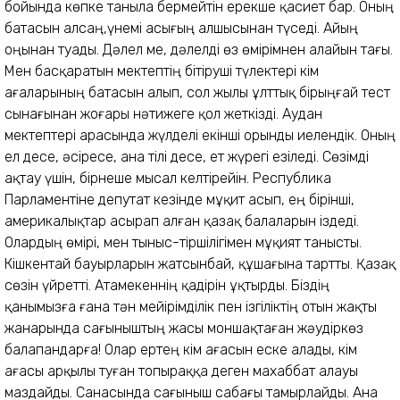
бойында көпке таныла бермейтін ерекше қасиет бар. Оның
батасын алсаң,үнемі асығың алшысынан түседі. Айың
оңынан туады. Дәлел ме, дәлелді өз өмірімнен алайын тағы.
Мен басқаратын мектептің бітіруші түлектері Әкім
ағаларының батасын алып, сол жылы ұлттық бірыңғай тест
сынағынан жоғары нәтижеге қол жеткізді. Аудан
мектептері арасында жүлделі екінші орынды иелендік. Оның
ел десе, әсіресе, ана тілі десе, ет жүрегі езіледі. Сөзімді
ақтау үшін, бірнеше мысал келтірейін. Республика
Парламентіне депутат кезінде мұқит асып, ең бірінші,
америкалықтар асырап алған қазақ балаларын іздеді.
Олардың өмірі, мен тыныс-тіршілігімен мұқият танысты.
Кішкентай бауырларын жатсынбай, құшағына тартты. Қазақ
сөзін үйретті. Атамекеннің қадірін ұқтырды. Біздің
қанымызға ғана тән мейірімділік пен ізгіліктің отын жақты
жанарында сағыныштың жасы моншақтаған жәудіркөз
балапандарға! Олар ертең Әкім ағасын еске алады, Әкім
ағасы арқылы туған топыраққа деген махаббат алауы
маздайды. Санасында сағыныш сабағы тамырлайды. Ана