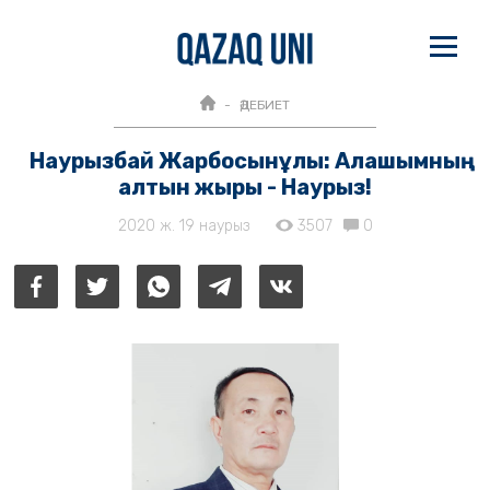
ӘДЕБИЕТ
Наурызбай Жарбосынұлы: Алашымның
алтын жыры - Наурыз!
2020 ж. 19 наурыз
3507
0