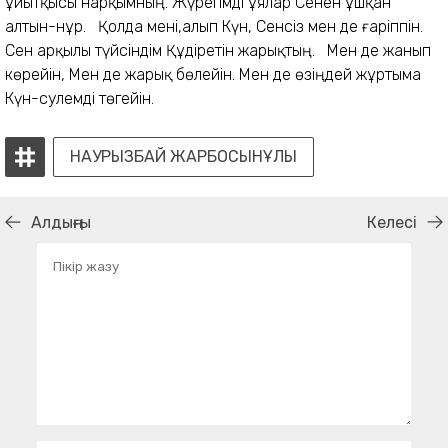
ұйытқысы нарқымның. Жүрегімді ұялар Сенен ұшқан
алтын-нұр. Қолда мені,алып Күн, Сенсіз мен де ғаріппін.
Сен арқылы түйсіндім Құдіретін жарықтың. Мен де жанып
көрейін, Мен де жарық бөлейін. Мен де өзіңдей жұртыма
Күн-сәулемді төгейін.
НАУРЫЗБАЙ ЖАРБОСЫНҰЛЫ
Алдыңғы
Келесі