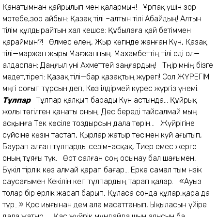
Қанатымнан қайрылып мен қалармын! Ұрпақ үшін зор
мәртебе,зор айбын: Қазақ тілі –алтын тілі Абайдың! Алтын
тілім құлдырайтын хал кешсе: Құбылаға қай бетіммен
қараймын?! Өлмес өлең, Жыр көгінде жанған Күн, Қазақ
тілі—маржан жыры Мағжанның. Махамбеттің тілі еді ол—
алдаспан; Даңғыл үні Ахметтей заңғардың! Тәңірімнің бізге
медет,тірегі: Қазақ тілі—бар қазақтың жүрегі! Сол ЖҮРЕГІМ
мәңгі соғып тұрсын деп, Көз ілдірмей күрес жүргіз үнемі.
Тұлпар
Тұлпар қалқып барады Күн астында... Құйрық
жолы төгілген қанаты оның. Дес береді тайсалмай мың
асқынға Тек көсіле тоздырсын дала төрін... Жүйрігіне
сүйсіне көзін тастап, Қырлар жатыр төсінен күй ағытып,
Баурап алған тұлпарды сезім-асқақ, Тиер емес жерге
оның тұяғы түк. Өрт салған соң осынау бал шағымен,
Бүкіл тірлік көз алмай қарап бағар... Ерке самал тым нәзік
саусағымен Кекілін кеп тұлпардың тарап қалар. «Ауыз
толар бір ерлік жасап барып, Құласа сонда құлар,қара да
тұр...» Қос иығынан дем ала масаттанып, Ықыласын үйіре
дала жатыр... Қас жүйрік мұндайда шын аянсын ба,