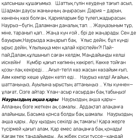
қалсыншы құшағымыз. Шаттық гүлін кеудеңе тағып асыл,
Шадман даусы жаныңның аңырасын. Дария – дарын,
көненің көзі болған, Қарияларым бір түлеп,жадырасын.
Наурыз—бүгін, Даламнан даналық тап. ... Жауқазыным тұр,
міне, таранып қап... Жаңа күн ғой , бәрі де жаңарады. Сен де
бауырым,Наурызда жаңарып бақ. Ұлыс дейін, бұл күнді
ырыс дейін, Ұлылыққа мен қалай кіріспейін?! Пай-
пай,Далам,құлшынып саған келдім, Маңдайынды әкелші
иіскейін! Күмбір қағып көгімнің көкірегі, Көкке тойған
қозы-лақ кекіреді... ...Ағыл-тегіл көз жасын көзайым ғып,
Аям кемпір кеше үйден кетіп еді... Наурыз келді! Ағайын,
шаттаныңыз, Ауылына ырыстың аттаныңыз ... Ұлы күннен—
ұлағат, Сізге айтар: Ұлан-асыр ғасырдан бақ табыңыз!
Наурыздың ақша қары
Наурыздың ақша қары—
Алланың бізге жеткен ақ самалы... Ардақтап алақанға
алайыншы, Басыма қонса болды бақ шамалы. Наурыздың
ақша қары... Ару қыздың секілді ақ тамағы.! Қара жерге
түсірмей қағып алам, Қар емес алақанға бақ қонады!
Қағам тек таңдайымды... Ақ жібек суси түссе—қандай