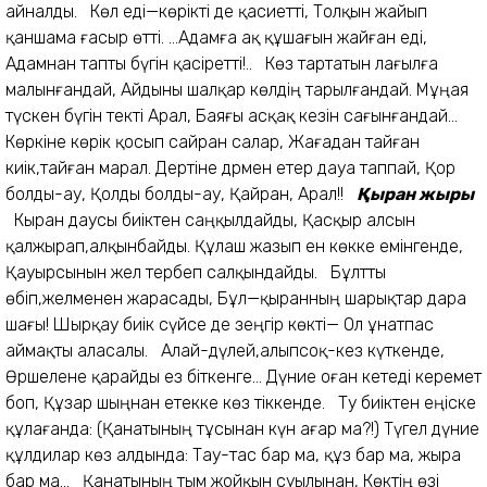
айналды. Көл еді—көрікті де қасиетті, Толқын жайып
қаншама ғасыр өтті. ...Адамға ақ құшағын жайған еді,
Адамнан тапты бүгін қасіретті!.. Көз тартатын лағылға
малынғандай, Айдыны шалқар көлдің тарылғандай. Мұңая
түскен бүгін текті Арал, Баяғы асқақ кезін сағынғандай...
Көркіне көрік қосып сайран салар, Жағадан тайған
киік,тайған марал. Дертіне дәрмен етер дауа таппай, Қор
болды-ау, Қолды болды-ау, Қайран, Арал!!
Қыран жыры
Кыран даусы биіктен саңқылдайды, Қасқыр алсын
қалжырап,алқынбайды. Құлаш жазып ен көкке емінгенде,
Қауырсынын жел тербеп салқындайды. Бұлтты
өбіп,желменен жарасады, Бұл—қыранның шарықтар дара
шағы! Шырқау биік сүйсе де зеңгір көкті— Ол ұнатпас
аймақты аласалы. Алай-дүлей,алыпсоқ-кез күткенде,
Өршелене қарайды ез біткенге... Дүние оған кетеді керемет
боп, Құзар шыңнан етекке көз тіккенде. Ту биіктен еңіске
құлағанда: (Қанатының тұсынан күн ағар ма?!) Түгел дүние
құлдилар көз алдында: Тау-тас бар ма, құз бар ма, жыра
бар ма... Қанатының тым жойқын суылынан, Көктің өзі