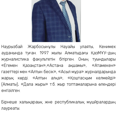
Наурызбай Жарбосынұлы Науайы уәлаяты, Кенимех
ауданында туған. 1997 жылы Алматыдағы ҚазМҰУ-дың
журналистика факультетін бітірген. Оның туындылары
«Егемен Қазақстан»,«Астана ақшамы», «Атамекен»
газеттері мен «Алтын бесік», «Асыл мұра» журналдарында
жарық көрді. «Алтын алқа», «Қоштасқым келмейді»
(Алматы), «Дала жыры» т.б. жыр топтамаларына өлеңдері
енгізілген.
Бірнеше халықараық және республикалық мүшәйралардың
лауреаты.