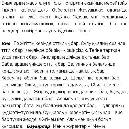
Биыл ердің жасы елуге толып отырған ақынның мерейтойы
Тәшкент қаласындағы Өзбекстан Жазушылар одағында
аталып өтпекші екен. Ақынға "Қазақ үні" редакциясы
атынан шығармашылық табыс тілей отырып, бір топ
өлеңдерін оқырманға ұсынуды жөн көрдік.
Кие
Ер жігіттің көзінде оттылық бар, Сұлу қыздың сөзінде
тәттілік бар. Көңілінде сәбидің—кіршіксіздік, Тегіне тартқан
ұлда тектілік бар. Аналардың ділінде ақ тұнық бар
Бабалардың үнінде сәттілік бар. Балуанның балағында
кеңдік жатыр, Төренің толғамында нақтылық бар.
Көсемнің төбелік бар кесімінде, Шешеннің төрелік бар
шешімінде. Әлдидің түп төркіні—адамилық, Сәбидің киепет
бар бесігінде. Жыраудың жырларында өсиет бар, Аққудың
сұңқылында қасиет бар. ...Адамның жан-дүниесін
азынатар, ботаның боздауында қасірет бар... Тұлпардың
құдіреті—тұяғында, Сұңқардың кереметі—қияғында. ...Кие
бар туған жерде: Жүгінем кеп, Алдымен ақын болып
құярымда.
Бауырлар
Менің жүректерім, Менің