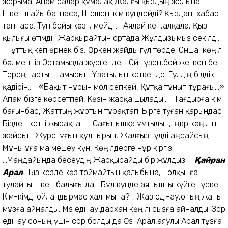
жорыма. Апам салар құмалақ Жалғы қыздың жолына.
Ішкен шайы батпаса, Шешені кім күндейді? Қыздан хабар
таппаса: Түн бойы көз ілмейді.. Аялай кеп,алқала, Қыз
қылығы өтімді . Жарқырайтын ортада Жұлдызымыз секілді.
Тұттық әкеп өрнек біз, Өркен жайды гүл төрде. Онша көңіл
бөлмеппіз Ортамызда жүргенде. Ой түзеп,бой жеткен бе:
Терең тартып тамырын. Ұзатылып кеткенде: Гүлдің білдік
қадірін... «Бақыт нұрын мол сепкей, Құтқа тұнып тұрағы...»
Апам бізге көрсетпей, Көзін жасқа шылады... Тағдырға кім
бағынбас, Жаттың жұртын тұрақтап. Бірге туған қарындас
Бізден кетті жырақтап. Сағынышқа ұмтылып, Іңкәр көңіл ән
жайсын. Жүретұғын құлпырып, Жалғыз гүлді аңсайсың.
Мұны ұға ма мешеу күн, Көңілдерге нұр кіргіз.
...Маңдайында бесеудің Жарқырайды бір жұлдыз.
Қайран
Арал
Біз кезде көз тоймайтын қалыбына, Толқынға
тулайтын кеп балығы да... Бұл күнде аянышты күйге түскен
Кім-кімді ойландырмас халі мына?! Жаз еді-ау,оның жаны
мұзға айналды, Мәз еді-ау,дархан көңілі сызға айналды. Зор
еді-ау соның үшін сор болды да Әз-Арал,аяулы Арал тұзға