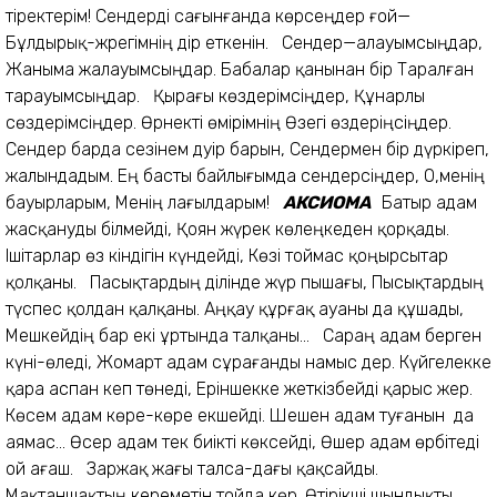
тіректерім! Сендерді сағынғанда көрсеңдер ғой—
Бұлдырық-жрегімнің дір еткенін. Сендер—алауымсыңдар,
Жаныма жалауымсыңдар. Бабалар қанынан бір Таралған
тарауымсыңдар. Қырағы көздерімсіңдер, Құнарлы
сөздерімсіңдер. Өрнекті өмірімнің Өзегі өздеріңсіңдер.
Сендер барда сезінем дәуір барын, Сендермен бір дүркіреп,
жалындадым. Ең басты байлығымда сендерсіңдер, О,менің
бауырларым, Менің лағылдарым!
АКСИОМА
Батыр адам
жасқануды білмейді, Қоян жүрек көлеңкеден қорқады.
Ішітарлар өз кіндігін күндейді, Көзі тоймас қоңырсытар
қолқаны. Пасықтардың ділінде жүр пышағы, Пысықтардың
түспес қолдан қалқаны. Аңқау құрғақ ауаны да құшады,
Мешкейдің бар екі ұртында талқаны... Сараң адам берген
күні-өледі, Жомарт адам сұрағанды намыс дер. Күйгелекке
қара аспан кеп төнеді, Еріншекке жеткізбейді қарыс жер.
Көсем адам көре-көре екшейді. Шешен адам туғанын да
аямас... Өсер адам тек биікті көксейді, Өшер адам өрбітеді
ой ағаш. Заржақ жағы талса-дағы қақсайды.
Мақтаншақтың кереметін тойда көр. Өтірікші шындықты