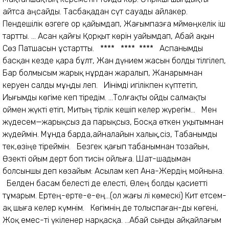
айтса аңсайды. Тасбақадан сүт сауады айлакер.
Пендешілік өзгеге ор қайымдап, Жағымпазға мәймөңкелік іш
тартты. ... Асан қайғы Қорқыт көрін уайымдап, Абай ақын
Сөз Патшасын ұстартты. **** **** **** Аспанымды
басқан кезде қара бұлт, Жан дүнием жасын болды тілгілеп,
Бар болмысым жарық нұрдан жаралып, Жанарымнан
керуен салды мұңды леп. Иінімді игілікпен күптетіп,
Иығымды көгіме кеп тіредім. ...Толғақты ойды салмақты
оймен жүкті етіп, Митың тірлік кешіп келер жүрегім... Мен
жүдесем—жарықсыз да парықсыз, Босқа өткен уқытымнан
жүдеймін. Мұнда барда,айналайын халық,сіз, Табанымды
тек,өзіңе тіреймін. Безгек қағып табанымнан тозайын,
Өзекті ойым дерт боп тисін ойлыға. Шат-шадыман
болсыншы деп көзайым: Асылам кеп Ана-Жердің мойнына.
Белден басам белесті де елесті, Өлең болды қасиетті
тұмарым. Ертең-ерте-е-ең...(ол жағы әлі көмескі) Кит етсем-
ақ шыға келер күмәнім. Көгімнің де толыспаған-ды көгені,
Жоқ емес-ті үкіленер нарқасқа. ...Абай сынды айқайлағым