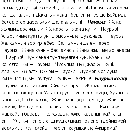
бөлектеме. Даладан еш дүниені ерек деме, Және олай
болмайды деп өбектеме! Дала ұлымын! Даламның игерем
кеп даналығын. Даланың маған берген мінезі де Бойымда
болса егер даралығым. Дала ұлымын!!!
Наурыз
Жаңа
жылым,дара жылым, Жаңаратын жаңа күнім— Наурыз!
Ұлысымның қуатты үні, Ырысымның шуақ,нұры— Наурыз!
Халқымның зор мәртебесі, Салтымның да ең төресі—
Наурыз! Жаңа күннің бастамасы, Жаңа жылдың астанасы
— Наурыз! Күн менен түн теңелген күн, Қуанышқа
кенелген күн— Наурыз! Мұсылманның жарқын күні,
Алашымның алтын жыры — Наурыз! Дүрмегі мол думан
күнім, Менің мынау туған күнім— НАУРЫЗ!
Наурыз келді
Наурыз келді, ағайын! Жыл жаңарып... Жаңарған жыл
әкелсін кіл жаңалық. Ұлыстың ұлы күні дейді мұңы, Ауылына
ырыстың бір баралық. Жайнайды өңір , өмір де, Жайнап
жұмақ... Мен де ендігі алайын сайрап, ұнап. ... Күннің өзі
марқайып барады , әне, Қырдың көже–қазанып қайнатып
ап... Ұлы күннен сіз енді күш алыңыз, Іріленсін дейміз ғой
ұсағымыз. Кел, ағайын, көрісіп,қауышалық, Ажырамай