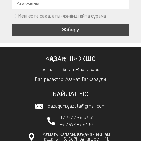
Мені есте сақта, аты-жөнімді қайта сұрама
«ҚАЗАҚ ҮНІ» ЖШС
Президент: Қаныш Жарылқасын
Бас редактор: Азамат Тасқараұлы
БАЙЛАНЫС
qazaquni.gazeta@gmail.com
+7 727 398 57 31
+7 776 487 64 54
Алматы қаласы, Қалқаман ықшам
ауданы – 3, Сейітов көшесі – 11.