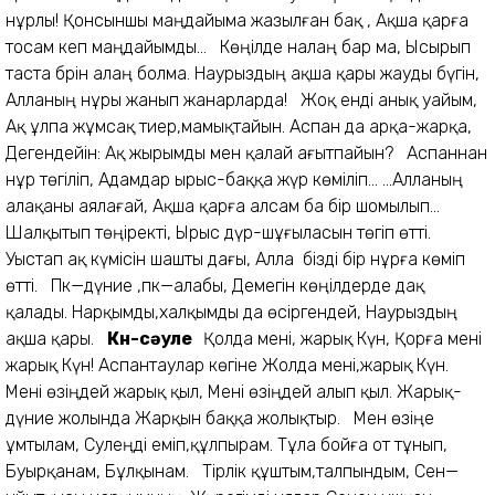
нұрлы! Қонсыншы маңдайыма жазылған бақ , Ақша қарға
тосам кеп маңдайымды... Көңілде налаң бар ма, Ысырып
таста бәрін алаң болма. Наурыздың ақша қары жауды бүгін,
Алланың нұры жанып жанарларда! Жоқ енді анық уайым,
Ақ ұлпа жұмсақ тиер,мамықтайын. Аспан да арқа-жарқа,
Дегендейін: Ақ жырымды мен қалай ағытпайын? Аспаннан
нұр төгіліп, Адамдар ырыс-баққа жүр көміліп... ...Алланың
алақаны аялағай, Ақша қарға алсам ба бір шомылып...
Шалқытып төңіректі, Ырыс дүр-шұғыласын төгіп өтті.
Уыстап ақ күмісін шашты дағы, Алла бізді бір нұрға көміп
өтті. Пәк—дүние ,пәк—алабы, Демегін көңілдерде дақ
қалады. Нарқымды,халқымды да өсіргендей, Наурыздың
ақша қары.
Күн-сәуле
Қолда мені, жарық Күн, Қорға мені
жарық Күн! Аспантаулар көгіне Жолда мені,жарық Күн.
Мені өзіңдей жарық қыл, Мені өзіңдей алып қыл. Жарық-
дүние жолында Жарқын баққа жолықтыр. Мен өзіңе
ұмтылам, Сәулеңді еміп,құлпырам. Тұла бойға от тұнып,
Буырқанам, Бұлқынам. Тірлік құштым,талпындым, Сен—