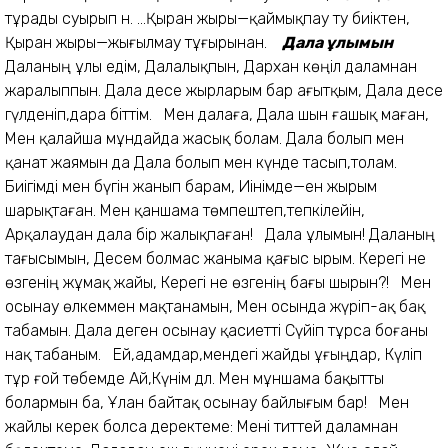
тұрады суырып ән. ...Қыран жыры—қаймықпау ту биіктен,
Қыран жыры—жығылмау тұғырынан.
Дала ұлымын
Даланың ұлы едім, Далалықпын, Дархан көңіл даламнан
жаралыппын. Дала десе жырларым бар ағытқым, Дала десе
гүлденіп,дара біттім. Мен далаға, Дала шын ғашық маған,
Мен қалайша мұндайда жасық болам. Дала болып мен
қанат жаямын да Дала болып мен күнде тасып,толам.
Биігімді мен бүгін жанып барам, Иінімде—ен жырым
шарықтаған. Мен қаншама төмпештеп,тепкілейін,
Арқалаудан дала бір жалықпаған! Дала ұлымын! Даланың
тағысымын, Десем болмас жаныма қағыс ырым. Керегі не
өзгенің жұмақ жайы, Керегі не өзгенің бағы шырын?! Мен
осынау өлкеммен мақтанамын, Мен осында жүріп-ақ бақ
табамын. Дала деген осынау қасиетті Сүйіп тұрса боғаны
нақ табаным. Ей,адамдар,мендегі жайды ұғыңдар, Күліп
тұр ғой төбемде Ай,Күнім дәл. Мен мұншама бақытты
болармын ба, Ұлан байтақ осынау байлығым бар! Мен
жайлы керек болса деректеме: Мені титтей даламнан