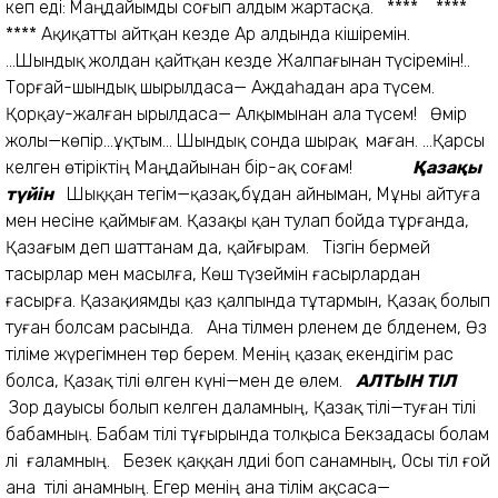
кеп еді: Маңдайымды соғып алдым жартасқа. **** ****
**** Ақиқатты айтқан кезде Ар алдында кішіремін.
...Шындық жолдан қайтқан кезде Жалпағынан түсіремін!..
Торғай-шындық шырылдаса— Аждаһадан ара түсем.
Қорқау-жалған ырылдаса— Алқымынан ала түсем! Өмір
жолы—көпір...ұқтым... Шындық сонда шырақ маған. ...Қарсы
келген өтіріктің Маңдайынан бір-ақ соғам!
Қазақы
түйін
Шыққан тегім—қазақ,бұдан айныман, Мұны айтуға
мен несіне қаймығам. Қазақы қан тулап бойда тұрғанда,
Қазағым деп шаттанам да, қайғырам. Тізгін бермей
тасырлар мен масылға, Көш түзеймін ғасырлардан
ғасырға. Қазақиямды қаз қалпында тұтармын, Қазақ болып
туған болсам расында. Ана тілмен әрленем де бәлденем, Өз
тіліме жүрегімнен төр берем. Менің қазақ екендігім рас
болса, Қазақ тілі өлген күні—мен де өлем.
АЛТЫН ТІЛ
Зор дауысы болып келген даламның, Қазақ тілі—туған тілі
бабамның. Бабам тілі тұғырында толқыса Бекзадасы болам
әлі ғаламның. Безек қаққан әлдиі боп санамның, Осы тіл ғой
ана тілі анамның. Егер менің ана тілім ақсаса—