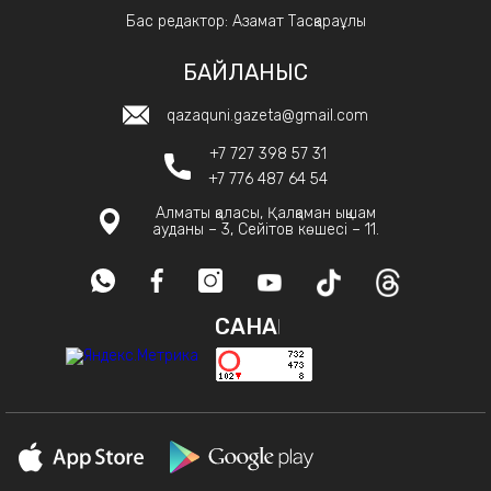
Бас редактор: Азамат Тасқараұлы
БАЙЛАНЫС
qazaquni.gazeta@gmail.com
+7 727 398 57 31
+7 776 487 64 54
Алматы қаласы, Қалқаман ықшам
ауданы – 3, Сейітов көшесі – 11.
САНАҚ