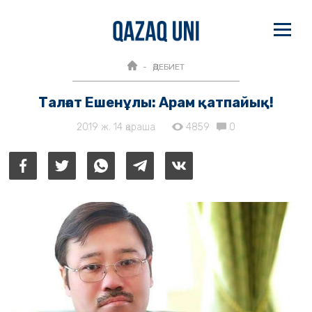
ӘДЕБИЕТ
Талғат Ешенұлы: Арам қатпайық!
2019 ж. 14 қараша
4859
0