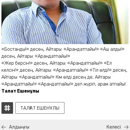
«Бостандық!» десең, Айтары: «Арандатпайық!»
«Аш қалдық!»
десең, Айтары: «Арандатпайық!»
«Жер берсін!» десең, Айтары: «Арандатпайық!» «Ел
келсін!» десең, Айтары: «Арандатпайық!» «Тіл өлді!» десең,
Айтары: «Арандатпайық!» Кім өлді десең де, Айтары:
«Арандатпайық!» «Арандатпайық!» деп жүріп, арам қатпайық!..
Талғат Ешенұлы
ТАЛҒАТ ЕШЕНҰЛЫ
Алдыңғы
Келесі