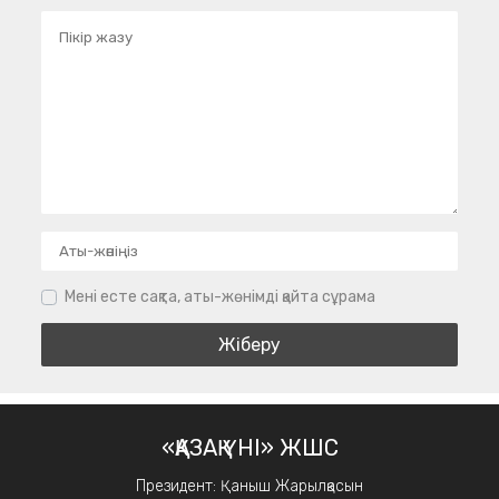
Мені есте сақта, аты-жөнімді қайта сұрама
«ҚАЗАҚ ҮНІ» ЖШС
Президент: Қаныш Жарылқасын